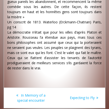
gueux pareils les abandonnent, et recommencent la même
comédie sous les autres. De cette façon, ils restent
toujours en haut et les honnêtes gens sont toujours dans
la misère »
Un conscrit de 1813. Waterloo (Erckmann-Chatrian) Paris,
pg 14
La démocratie n’était que pour les villes d’après Platon et
Aristote. Rousseau l’a étendue aux pays, mais tous ces
bons philosophes ont assumé que ceux qui la porteraient
ne seraient pas veules. Les peuples se plaignent des tyrans,
mais ce sont eux qui les font. C’est le valet qui fait le maître.
Ceux qui se flattent d’assister les tenants de l’autorité
prodigueraient de meilleurs services s’ils gardaient la force
de rester dans le vrai.
Post
Previous
In Memory of a
Next
Expecting to Fly
navigation
post:
special encounter
post: