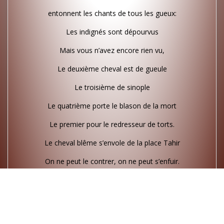
entonnent les chants de tous les gueux:
Les indignés sont dépourvus
Mais vous n’avez encore rien vu,
Le deuxième cheval est de gueule
Le troisième de sinople
Le quatrième porte le blason de la mort
Le premier pour le redresseur de torts.
Le cheval blême s’envole de la place Tahir
On ne peut le contrer, on ne peut s’enfuir.
Post
Previous
Next
ENDURING
Excalibur