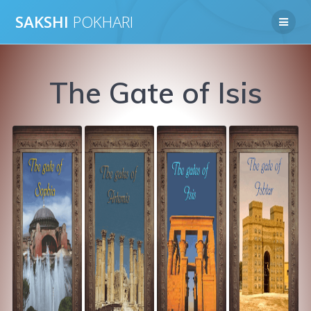
Skip
SAKSHI
POKHARI
to
content
The Gate of Isis