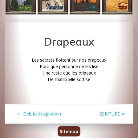
Drapeaux
Les secrets flottent sur nos drapeaux
Pour que personne ne les lise
Il ne reste que les oripeaux
De l’habituelle sottise
Post
Previous
Next
Débris d’inspiration
ECRITURE
navigation
post:
post:
Sitemap